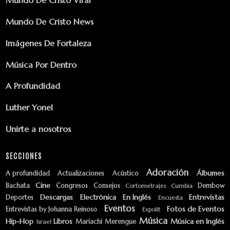
Mundo De Cristo Viral
Mundo De Cristo News
Imágenes De Fortaleza
Música Por Dentro
A Profundidad
Luther Yonel
Unirte a nosotros
SECCIONES
Adoración
Álbumes
A profundidad
Actualizaciones
Acústico
Cine
Bachata
Congresos
Consejos
Dembow
Cortometrajes
Cumbia
Descargas
Electrónica
En Inglés
Entrevistas
Deportes
Encuesta
Eventos
Fotos de Eventos
Entrevistas by Johanna Reinoso
Expolit
Música
Hip-Hop
Libros
Música en Inglés
Mariachi
Merengue
Israel