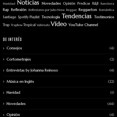
Noticias
Novedades
Opinión
Predicas
R&B
Navidad
Ranchera
Rap
Reflexión
Reggaeton
Reflexiones por Julio Nova
Reggae
Romántica
Tendencias
Tecnología
Testimonios
Santiago
Spotify Playlist
Vídeo
YouTube Channel
Trap
Tropical
TrapBow
Vallenato
DE INTERÉS
Consejos
(4)
Cortometrajes
(2)
Entrevistas by Johanna Reinoso
(4)
Música en Inglés
(22)
Navidad
(1)
Novedades
(44)
Opinión
(4)