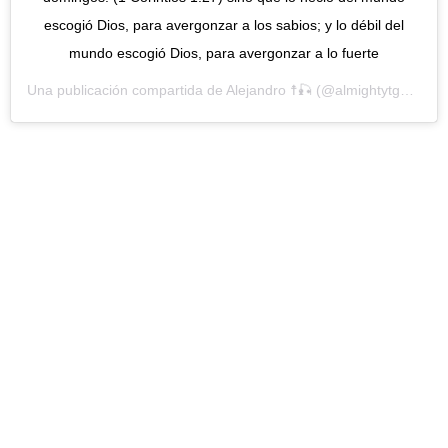
escogió Dios, para avergonzar a los sabios; y lo débil del
mundo escogió Dios, para avergonzar a lo fuerte
Una publicación compartida de
Alejandro ☨🎣
(@almightytgc) el
27