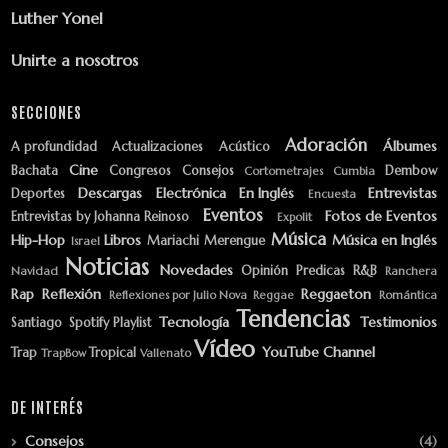
Luther Yonel
Unirte a nosotros
SECCIONES
Adoración
Álbumes
A profundidad
Actualizaciones
Acústico
Cine
Bachata
Congresos
Consejos
Dembow
Cortometrajes
Cumbia
Descargas
Electrónica
En Inglés
Entrevistas
Deportes
Encuesta
Eventos
Fotos de Eventos
Entrevistas by Johanna Reinoso
Expolit
Música
Hip-Hop
Libros
Música en Inglés
Mariachi
Merengue
Israel
Noticias
Novedades
Opinión
Predicas
R&B
Navidad
Ranchera
Rap
Reflexión
Reggaeton
Reflexiones por Julio Nova
Reggae
Romántica
Tendencias
Tecnología
Testimonios
Santiago
Spotify Playlist
Vídeo
YouTube Channel
Trap
Tropical
TrapBow
Vallenato
DE INTERÉS
Consejos
(4)