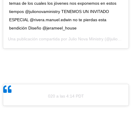
temas de los cuales los jóvenes nos exponemos en estos
tiempos @julionovaministry TENEMOS UN INVITADO
ESPECIAL @rivera.manuel.edwin no te pierdas esta
bendición Diseño @jerameel_house
Una publicación compartida por
Julio Nova Ministry
(@julionovaministry) el
020 a las 4:14 PDT