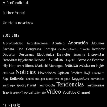
A Profundidad
Luther Yonel
Unirte a nosotros
SECCIONES
Adoración
Álbumes
A profundidad
Actualizaciones
Acústico
Cine
Bachata
Congresos
Consejos
Dembow
Cortometrajes
Cumbia
Descargas
Electrónica
En Inglés
Entrevistas
Deportes
Encuesta
Eventos
Fotos de Eventos
Entrevistas by Johanna Reinoso
Expolit
Música
Hip-Hop
Libros
Música en Inglés
Mariachi
Merengue
Israel
Noticias
Novedades
Opinión
Predicas
R&B
Navidad
Ranchera
Rap
Reflexión
Reggaeton
Reflexiones por Julio Nova
Reggae
Romántica
Tendencias
Tecnología
Testimonios
Santiago
Spotify Playlist
Vídeo
YouTube Channel
Trap
Tropical
TrapBow
Vallenato
DE INTERÉS