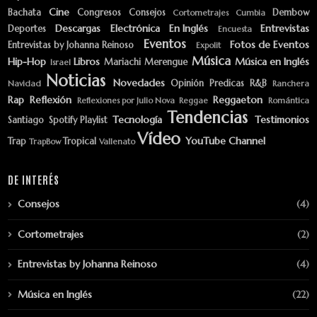
Cine
Bachata
Congresos
Consejos
Dembow
Cortometrajes
Cumbia
Descargas
Electrónica
En Inglés
Entrevistas
Deportes
Encuesta
Eventos
Fotos de Eventos
Entrevistas by Johanna Reinoso
Expolit
Música
Hip-Hop
Libros
Música en Inglés
Mariachi
Merengue
Israel
Noticias
Novedades
Opinión
Predicas
R&B
Navidad
Ranchera
Rap
Reflexión
Reggaeton
Reflexiones por Julio Nova
Reggae
Romántica
Tendencias
Tecnología
Testimonios
Santiago
Spotify Playlist
Vídeo
YouTube Channel
Trap
Tropical
TrapBow
Vallenato
DE INTERÉS
Consejos
(4)
Cortometrajes
(2)
Entrevistas by Johanna Reinoso
(4)
Música en Inglés
(22)