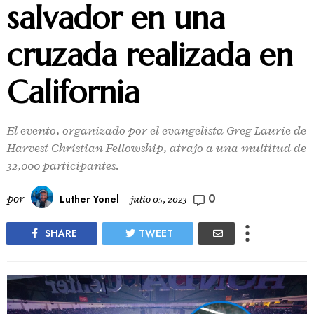
salvador en una
cruzada realizada en
California
El evento, organizado por el evangelista Greg Laurie de
Harvest Christian Fellowship, atrajo a una multitud de
32,000 participantes.
0
por
Luther Yonel
-
julio 05, 2023
SHARE
TWEET