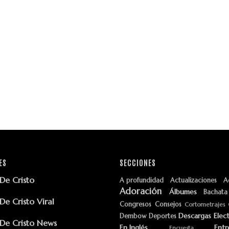
ES
SECCIONES
e Cristo
A profundidad
Actualizaciones
A
Adoración
Álbumes
Bachata
e Cristo Viral
Congresos
Consejos
Cortometrajes
Descargas
Elec
Dembow
Deportes
e Cristo News
En Inglés
Entr
Encuesta