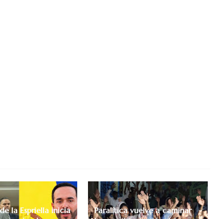
e la Espriella inicia
Paralítica vuelve a caminar