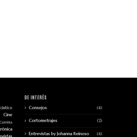
DE INTERÉS
Consejos
(4)
cústico
Cine
Cortometrajes
(2)
Cumbia
trónica
Entrevistas by Johanna Reinoso
(4)
evistas