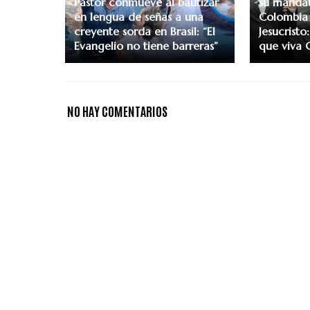
Pastor conmueve al bautizar
su manda
en lengua de señas a una
Colombia 
creyente sorda en Brasil: “El
Jesucristo:
Evangelio no tiene barreras”
que viva C
NO HAY COMENTARIOS