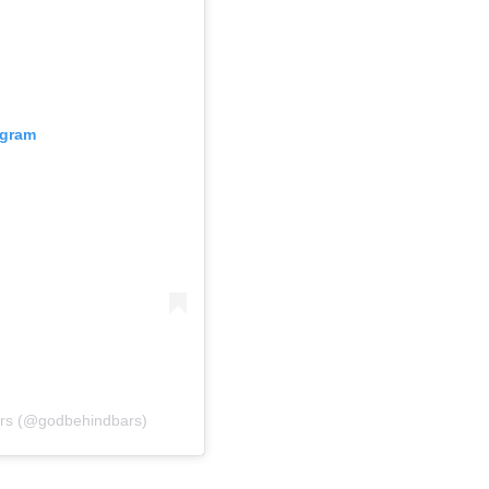
agram
ars (@godbehindbars)