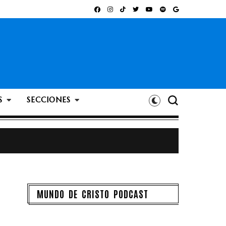
S
SECCIONES
 creadas con inteligencia artificial
bigote?
MUNDO DE CRISTO PODCAST