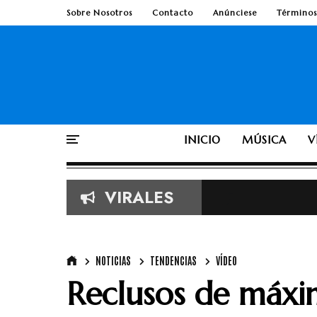
Sobre Nosotros
Contacto
Anúnciese
Términos
INICIO
MÚSICA
V
VIRALES
Imágenes vira
Según la Bib
TobyMac de e
NOTICIAS
TENDENCIAS
VÍDEO
Reclusos de máxi