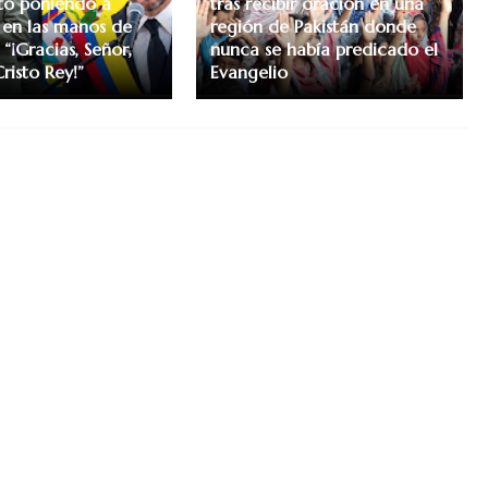
to poniendo a
tras recibir oración en una
en las manos de
región de Pakistán donde
 “¡Gracias, Señor,
nunca se había predicado el
risto Rey!”
Evangelio