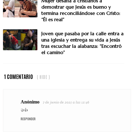
Mujer desafía a cristianos a
demostrar que Jesús es bueno y
termina reconciliándose con Cristo:
“Él es real”
Joven que pasaba por la calle entra a
una iglesia y entrega su vida a Jesús
tras escuchar la alabanza: “Encontró
el camino”
1 COMENTARIO
( HIDE )
Anónimo
7 de junio de 2025 a las 12:46
🤝👍
RESPONDER