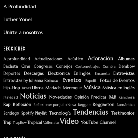
A Profundidad
Luther Yonel
Unirte a nosotros
SECCIONES
Adoración
Álbumes
A profundidad
Actualizaciones
Acústico
Cine
Bachata
Congresos
Consejos
Dembow
Cortometrajes
Cumbia
Descargas
Electrónica
En Inglés
Entrevistas
Deportes
Encuesta
Eventos
Fotos de Eventos
Entrevistas by Johanna Reinoso
Expolit
Música
Hip-Hop
Libros
Música en Inglés
Mariachi
Merengue
Israel
Noticias
Novedades
Opinión
Predicas
R&B
Navidad
Ranchera
Rap
Reflexión
Reggaeton
Reflexiones por Julio Nova
Reggae
Romántica
Tendencias
Tecnología
Testimonios
Santiago
Spotify Playlist
Vídeo
YouTube Channel
Trap
Tropical
TrapBow
Vallenato