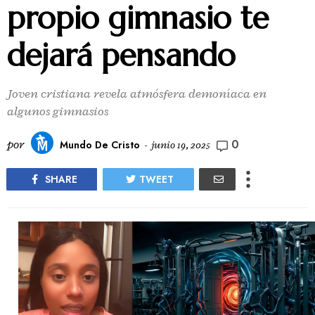
propio gimnasio te
dejará pensando
Joven cristiana revela atmósfera demoníaca en
algunos gimnasios
0
por
Mundo De Cristo
-
junio 19, 2025
SHARE
TWEET