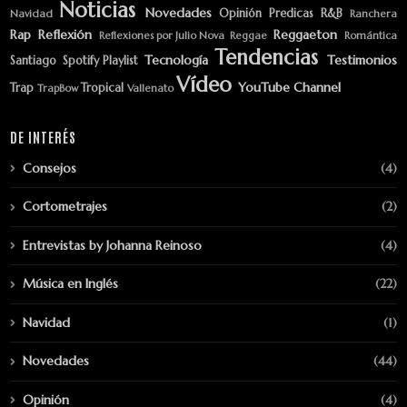
Noticias
Novedades
Opinión
Predicas
R&B
Navidad
Ranchera
Rap
Reflexión
Reggaeton
Reflexiones por Julio Nova
Reggae
Romántica
Tendencias
Tecnología
Testimonios
Santiago
Spotify Playlist
Vídeo
YouTube Channel
Trap
Tropical
TrapBow
Vallenato
DE INTERÉS
Consejos
(4)
Cortometrajes
(2)
Entrevistas by Johanna Reinoso
(4)
Música en Inglés
(22)
Navidad
(1)
Novedades
(44)
Opinión
(4)