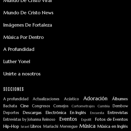
Mundo De Cristo Viral
Mundo De Cristo News
Imágenes De Fortaleza
Música Por Dentro
A Profundidad
Luther Yonel
Unirte a nosotros
SECCIONES
Adoración
Álbumes
A profundidad
Actualizaciones
Acústico
Cine
Bachata
Congresos
Consejos
Dembow
Cortometrajes
Cumbia
Descargas
Electrónica
En Inglés
Entrevistas
Deportes
Encuesta
Eventos
Fotos de Eventos
Entrevistas by Johanna Reinoso
Expolit
Música
Hip-Hop
Libros
Música en Inglés
Mariachi
Merengue
Israel