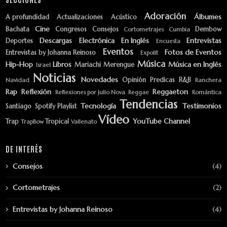
Adoración
Álbumes
A profundidad
Actualizaciones
Acústico
Cine
Bachata
Congresos
Consejos
Dembow
Cortometrajes
Cumbia
Descargas
Electrónica
En Inglés
Entrevistas
Deportes
Encuesta
Eventos
Fotos de Eventos
Entrevistas by Johanna Reinoso
Expolit
Música
Hip-Hop
Libros
Música en Inglés
Mariachi
Merengue
Israel
Noticias
Novedades
Opinión
Predicas
R&B
Navidad
Ranchera
Rap
Reflexión
Reggaeton
Reflexiones por Julio Nova
Reggae
Romántica
Tendencias
Tecnología
Testimonios
Santiago
Spotify Playlist
Vídeo
YouTube Channel
Trap
Tropical
TrapBow
Vallenato
DE INTERÉS
Consejos
(4)
Cortometrajes
(2)
Entrevistas by Johanna Reinoso
(4)