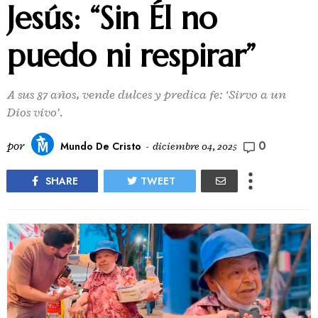
Jesús: “Sin Él no
puedo ni respirar”
A sus 87 años, vende dulces y predica fe: ‘Sirvo a un
Dios vivo’.
0
por
Mundo De Cristo
-
diciembre 04, 2025
SHARE
TWEET