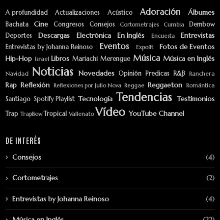
Adoración
Álbumes
A profundidad
Actualizaciones
Acústico
Cine
Bachata
Congresos
Consejos
Dembow
Cortometrajes
Cumbia
Descargas
Electrónica
En Inglés
Entrevistas
Deportes
Encuesta
Eventos
Fotos de Eventos
Entrevistas by Johanna Reinoso
Expolit
Música
Hip-Hop
Libros
Música en Inglés
Mariachi
Merengue
Israel
Noticias
Novedades
Opinión
Predicas
R&B
Navidad
Ranchera
Rap
Reflexión
Reggaeton
Reflexiones por Julio Nova
Reggae
Romántica
Tendencias
Tecnología
Testimonios
Santiago
Spotify Playlist
Vídeo
YouTube Channel
Trap
Tropical
TrapBow
Vallenato
DE INTERÉS
Consejos
(4)
Cortometrajes
(2)
Entrevistas by Johanna Reinoso
(4)
Música en Inglés
(22)