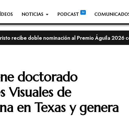
ÍDEOS
NOTICIAS
PODCAST
COMUNICADO
isto recibe doble nominación al Premio Águila 2026 c
les de Lionel Messi en una iglesia cristiana resultan ser
lia; ¿Es pecado ante Dios dejarse crecer la barba o el 
streno, con el álbum «This is Not a Test»
ene doctorado
s Visuales de
ana en Texas y genera