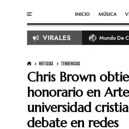
INICIO
MÚSICA
V
VIRALES
Mundo De Cr
Imágenes vira
Según la Bib
TobyMac de e
NOTICIAS
TENDENCIAS
Chris Brown obti
honorario en Arte
universidad cristi
debate en redes