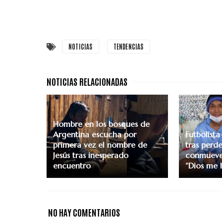
NOTICIAS
TENDENCIAS
Hombre en los bosques de
Argentina escucha por
Futbolist
primera vez el nombre de
tras perde
Jesús tras inesperado
conmueve 
encuentro
“Dios me 
NO HAY COMENTARIOS