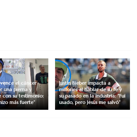
a vence el cáncer
Justin Bieber impacta a
r una pierna y
millones al hablar de su fe y
con su testimonio:
su pasado en la industria: “Fui
hizo más fuerte”
usado, pero Jesús me salvó”