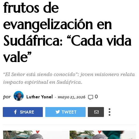
frutos de
evangelización en
Sudáfrica: “Cada vida
vale”
“El Señor está siendo conocido”: joven misionero relata
impacto espiritual en Sudáfrica.
0
por
Luther Yonel
-
mayo 23, 2026
SHARE
TWEET