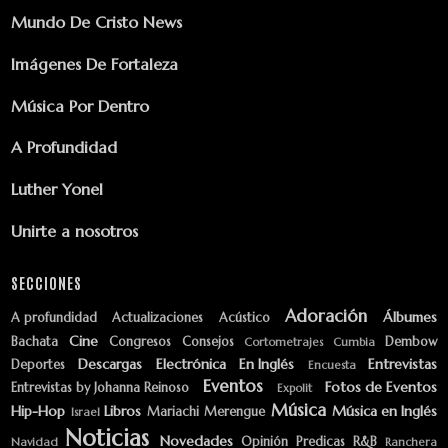
Mundo De Cristo News
Imágenes De Fortaleza
Música Por Dentro
A Profundidad
Luther Yonel
Unirte a nosotros
SECCIONES
Adoración
Álbumes
A profundidad
Actualizaciones
Acústico
Cine
Bachata
Congresos
Consejos
Dembow
Cortometrajes
Cumbia
Descargas
Electrónica
En Inglés
Entrevistas
Deportes
Encuesta
Eventos
Fotos de Eventos
Entrevistas by Johanna Reinoso
Expolit
Música
Hip-Hop
Libros
Música en Inglés
Mariachi
Merengue
Israel
Noticias
Novedades
Opinión
Predicas
R&B
Navidad
Ranchera