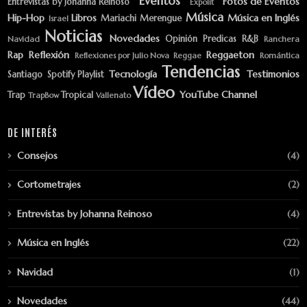
Eventos
Fotos de Eventos
Entrevistas by Johanna Reinoso
Expolit
Música
Hip-Hop
Libros
Música en Inglés
Mariachi
Merengue
Israel
Noticias
Novedades
Opinión
Predicas
R&B
Navidad
Ranchera
Rap
Reflexión
Reggaeton
Reflexiones por Julio Nova
Reggae
Romántica
Tendencias
Tecnología
Testimonios
Santiago
Spotify Playlist
Vídeo
YouTube Channel
Trap
Tropical
TrapBow
Vallenato
DE INTERÉS
Consejos
(4)
Cortometrajes
(2)
Entrevistas by Johanna Reinoso
(4)
Música en Inglés
(22)
Navidad
(1)
Novedades
(44)