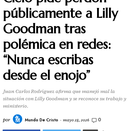
públicamente a Lilly
Goodman tras
polémica en redes:
“Nunca escribas
desde el enojo”
Juan Carlos Rodríguez afirma que manejó mal la
situación con Lilly Goodman y se reconoce su trabajo y
ministerio.
0
por
Mundo De Cristo
-
mayo 28, 2026