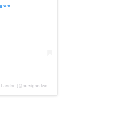
agram
Una publicación compartida por Zach, Court, Madi, & Landon (@oursignedworld)