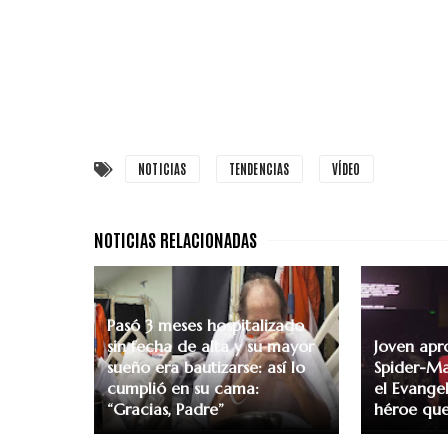
NOTICIAS
TENDENCIAS
VÍDEO
Pasó 3 meses hospitalizado
sin fecha de alta y su mayor
Joven apr
sueño era bautizarse: así lo
Spider-Ma
cumplió en su cama:
el Evangel
“Gracias, Padre”
héroe que