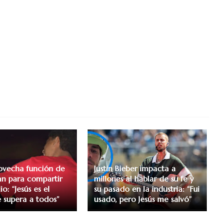
ovecha función de
Justin Bieber impacta a
n para compartir
millones al hablar de su fe y
io: “Jesús es el
su pasado en la industria: “Fui
 supera a todos”
usado, pero Jesús me salvó”