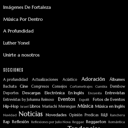
Imágenes De Fortaleza
Música Por Dentro
A Profundidad
Luther Yonel
Unirte a nosotros
SECCIONES
Adoración
Álbumes
A profundidad
Actualizaciones
Acústico
Cine
Bachata
Congresos
Consejos
Dembow
Cortometrajes
Cumbia
Descargas
Electrónica
En Inglés
Entrevistas
Deportes
Encuesta
Eventos
Fotos de Eventos
Entrevistas by Johanna Reinoso
Expolit
Música
Hip-Hop
Libros
Música en Inglés
Mariachi
Merengue
Israel
Noticias
Novedades
Opinión
Predicas
R&B
Navidad
Ranchera
Rap
Reflexión
Reggaeton
Reflexiones por Julio Nova
Reggae
Romántica