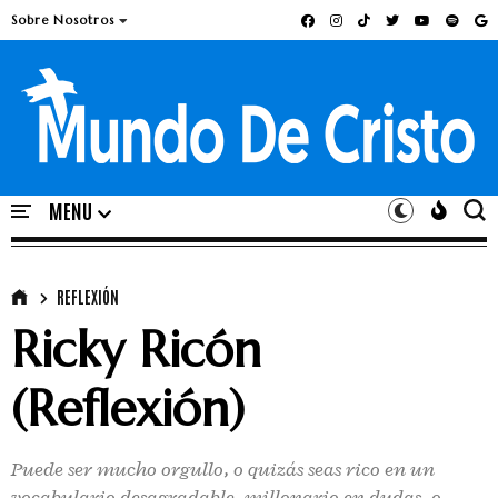
Sobre Nosotros
REFLEXIÓN
Ricky Ricón
(Reflexión)
Puede ser mucho orgullo, o quizás seas rico en un
vocabulario desagradable, millonario en dudas, o