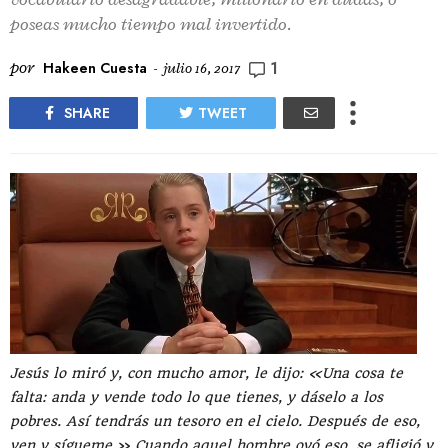
poseas mucho tiempo mal invertido.
1
por
Hakeen Cuesta
-
julio 16, 2017
SHARE
TWEET
Jesús lo miró y, con mucho amor, le dijo: «Una cosa te
falta: anda y vende todo lo que tienes, y dáselo a los
pobres. Así tendrás un tesoro en el cielo. Después de eso,
ven y sígueme.» Cuando aquel hombre oyó eso, se afligió y