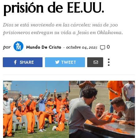
prisión de EE.UU.
Dios se está moviendo en las cárceles: más de 300
prisioneros entregan su vida a Jesús en Oklahoma.
0
por
Mundo De Cristo
-
octubre 04, 2025
SHARE
TWEET