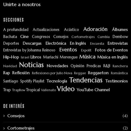
Unirte a nosotros
SECCIONES
Adoración
Álbumes
A profundidad
Actualizaciones
Acústico
Cine
Bachata
Congresos
Consejos
Dembow
Cortometrajes
Cumbia
Descargas
Electrónica
En Inglés
Entrevistas
Deportes
Encuesta
Eventos
Fotos de Eventos
Entrevistas by Johanna Reinoso
Expolit
Música
Hip-Hop
Libros
Música en Inglés
Mariachi
Merengue
Israel
Noticias
Novedades
Opinión
Predicas
R&B
Navidad
Ranchera
Rap
Reflexión
Reggaeton
Reflexiones por Julio Nova
Reggae
Romántica
Tendencias
Tecnología
Testimonios
Santiago
Spotify Playlist
Vídeo
YouTube Channel
Trap
Tropical
TrapBow
Vallenato
DE INTERÉS
Consejos
(4)
Cortometrajes
(2)