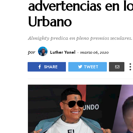
advertencias en l
Urbano
Almighty predica en pleno premios seculares.
por
Luther Yonel
-
marzo 06, 2020
SHARE
TWEET