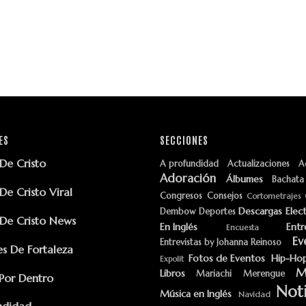
ES
SECCIONES
e Cristo
A profundidad
Actualizaciones
A
Adoración
Álbumes
Bachata
e Cristo Viral
Congresos
Consejos
Cortometrajes
Descargas
Elec
Dembow
Deportes
e Cristo News
En Inglés
Entr
Encuesta
Ev
Entrevistas by Johanna Reinoso
s De Fortaleza
Fotos de Eventos
Hip-Ho
Expolit
M
Libros
Mariachi
Merengue
Por Dentro
Noti
Música en Inglés
Navidad