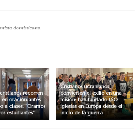
onista dominicano.
Cristianos ucranianos
cristianos recorren
convierten el exilio en una
a en oración antes
misión: han fundado 160
so a clases: “Oramos
iglesias en Europa desde el
os estudiantes”
inicio de la guerra