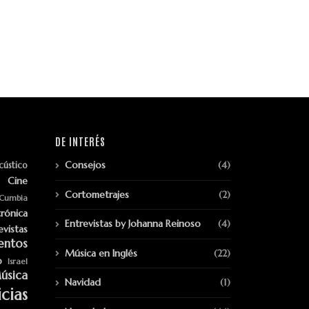
DE INTERÉS
Consejos
(4)
cústico
Cine
Cortometrajes
(2)
Cumbia
trónica
Entrevistas by Johanna Reinoso
(4)
evistas
entos
Música en Inglés
(22)
p
Israel
úsica
Navidad
(1)
cias