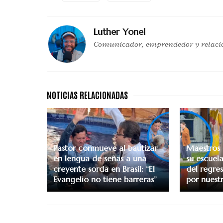
Luther Yonel
Comunicador, emprendedor y relaci
Pastor conmueve al bautizar
Maestros 
en lengua de señas a una
su escuel
creyente sorda en Brasil: “El
del regre
Evangelio no tiene barreras”
por nuestr