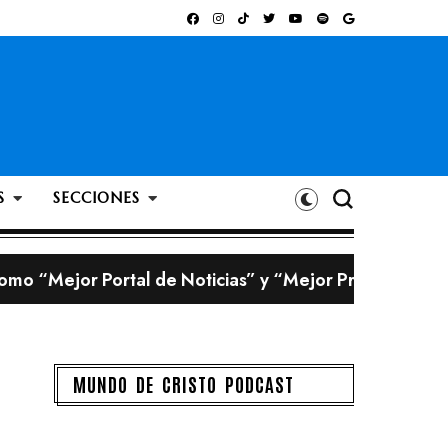
S
SECCIONES
omo “Mejor Portal de Noticias” y “Mejor Programa Ra
 creadas con inteligencia artificial
bigote?
MUNDO DE CRISTO PODCAST