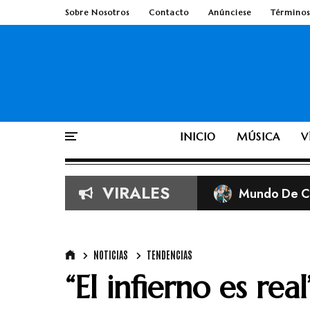
Sobre Nosotros
Contacto
Anúnciese
Términos
INICIO
MÚSICA
V
VIRALES
Mundo De Cr
Imágenes vira
Según la Bib
TobyMac de e
NOTICIAS
TENDENCIAS
“El infierno es rea