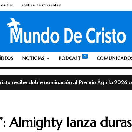
 de Uso
Política de Privacidad
ÍDEOS
NOTICIAS
PODCAST
COMUNICADO
isto recibe doble nominación al Premio Águila 2026 c
les de Lionel Messi en una iglesia cristiana resultan ser
lia; ¿Es pecado ante Dios dejarse crecer la barba o el 
streno, con el álbum «This is Not a Test»
l”: Almighty lanza duras