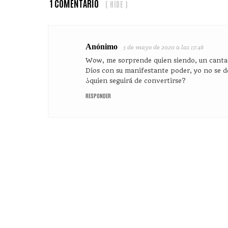
1 COMENTARIO
( HIDE )
Anónimo
5 de mayo de 2020 a las 17:46
Wow, me sorprende quien siendo, un cantan
Dios con su manifestante poder, yo no se d
¿quien seguirá de convertirse?
RESPONDER